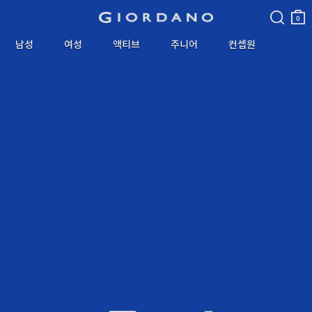
검색
장바
구니
0
남성
여성
액티브
주니어
컨셉원