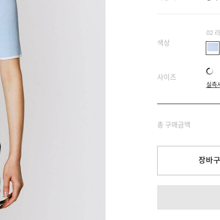
02
색상
사이즈
실측
총 구매금액
장바구