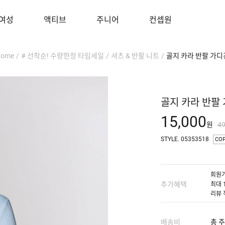
여성
액티브
주니어
컨셉원
Home
/
# 선착순! 수량한정 타임세일
/
셔츠 & 반팔 니트
/
골지 카라 반팔 가디
골지 카라 반팔
15,000
원
4
STYLE. 05353518
CO
회원가
추가혜택
최대 
리뷰 
배송비
총 주