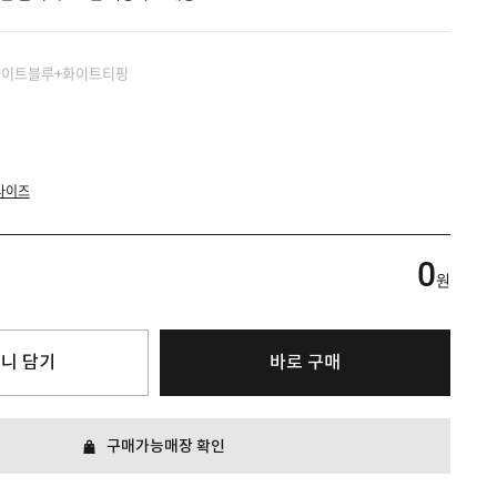
 라이트블루+화이트티핑
사이즈
0
원
니 담기
바로 구매
구매가능매장 확인