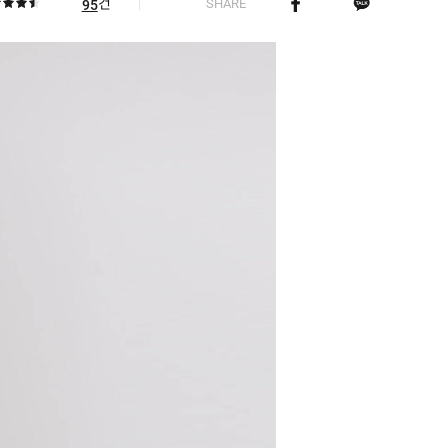
건
SHARE
95