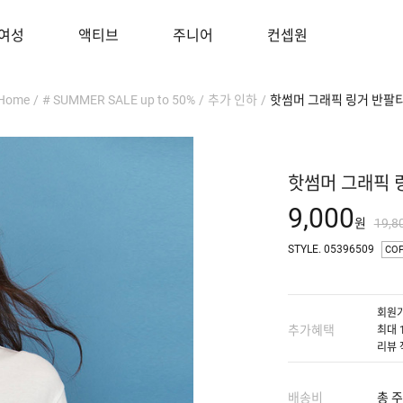
여성
액티브
주니어
컨셉원
Home
/
# SUMMER SALE up to 50%
/
추가 인하
/
핫썸머 그래픽 링거 반팔
핫썸머 그래픽 
9,000
원
19,8
STYLE. 05396509
CO
회원가
추가혜택
최대 
리뷰 
배송비
총 주