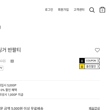
로그인
회원가입
고객센터
0
티
링거 반팔티
00원
플친할인
PY
입시 5,000P
10% 할인 혜택
작성시 1,000P 지급
문 금액 5,000원 이상 무료배송
배송안내