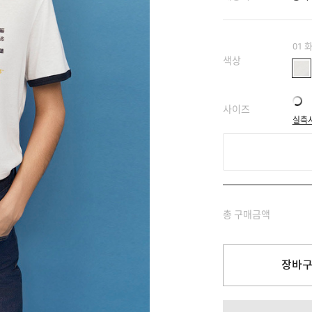
01 
색상
사이즈
실측
총 구매금액
장바구