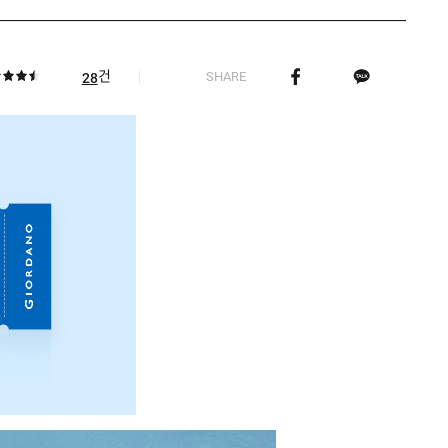
건
SHARE
28