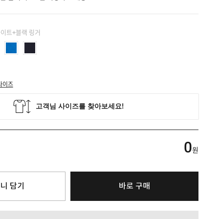
화이트+블랙 링거
사이즈
0
원
니 담기
바로 구매