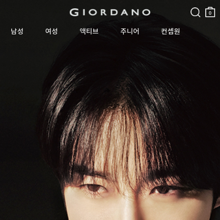
검색
장바
구니
0
남성
여성
액티브
주니어
컨셉원