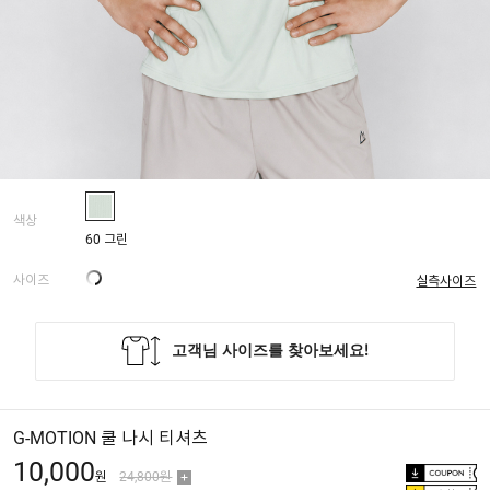
색상
60 그린
사이즈
실측사이즈
G-MOTION 쿨 나시 티셔츠
10,000
원
24,800원