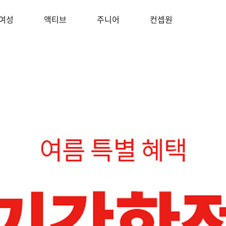
여성
액티브
주니어
컨셉원