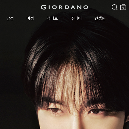
검색
장바
구니
0
남성
여성
액티브
주니어
컨셉원