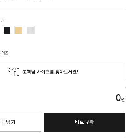
화이트
사이즈
0
원
니 담기
바로 구매