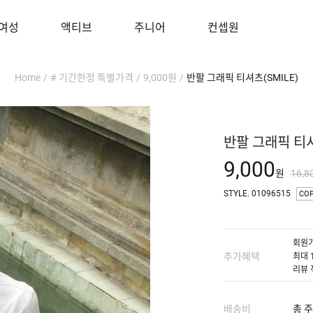
여성
액티브
주니어
컨셉원
Home
/
# 기간한정 특별가격
/
9,000원
/
반팔 그래픽 티셔츠(SMILE)
반팔 그래픽 티셔
9,000
원
16,8
STYLE. 01096515
CO
회원가
추가혜택
최대 
리뷰 
배송비
총 주