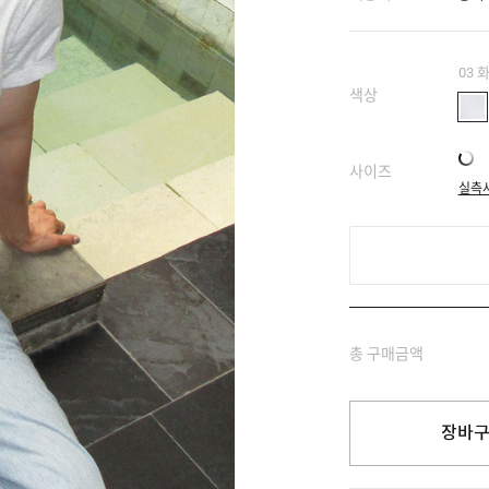
03 
색상
사이즈
실측
총 구매금액
장바구