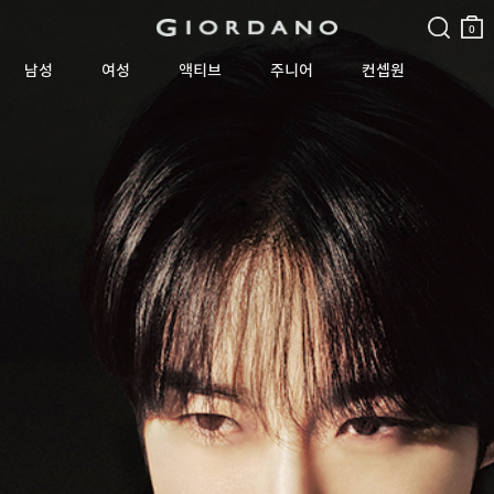
검색
장바
구니
0
남성
여성
액티브
주니어
컨셉원