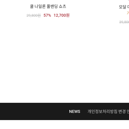
쿨 나일론 풀밴딩 쇼츠
모달 
57%
12,700원
29,800원
39,8
NEWS
개인정보처리방침 변경 안내 