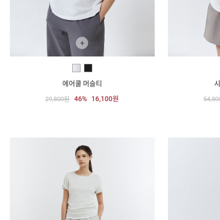
+
에어쿨 머슬티
시
46%
16,100원
29,800원
54,8