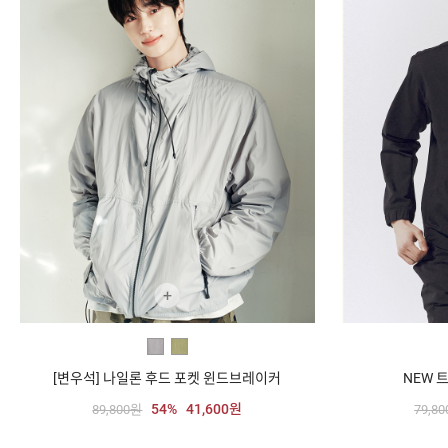
+
[변우석] 나일론 후드 포켓 윈드브레이커
NEW 
54%
41,600원
89,800원
79,8