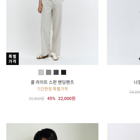
+
쿨 라이트 스판 밴딩팬츠
나
기간한정 특별가격
34,8
45%
22,000원
39,800원