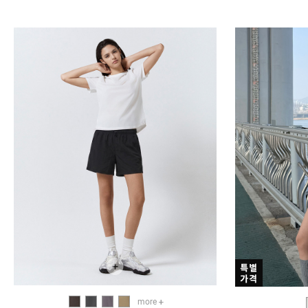
+
more