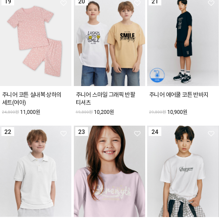
19
20
21
주니어 코튼 실내복 상하의
주니어 스마일 그래픽 반팔
주니어 에어쿨 코튼 반바지
세트(여아)
티셔츠
11,000원
10,200원
10,900원
24,800원
19,800원
29,800원
22
23
24