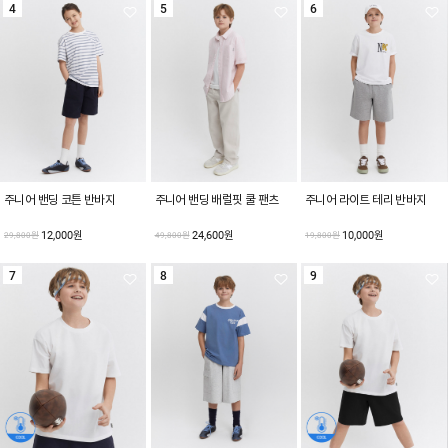
4
5
6
주니어 밴딩 코튼 반바지
주니어 밴딩 배럴핏 쿨 팬츠
주니어 라이트 테리 반바지
12,000원
24,600원
10,000원
29,800원
49,800원
19,800원
7
8
9