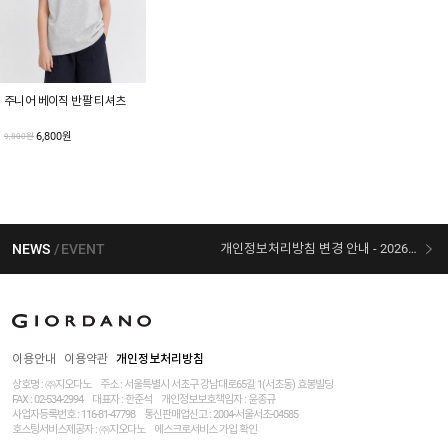
주니어 베이직 반팔 티셔츠
6,800원
9,800원
NEWS
EVENT
개인정보처리방침 변경 안내 - 2026/07/30 시행
[선착순 사은품] 지오다노 X 슈퍼마리오 콜라보
이용안내
이용약관
개인정보처리방침
상호명 : ㈜지오다노
주소 : 서울특별시 서초구 강남대로65길 1(서초동) 효봉빌딩
FAX : 02-534-2994
대표자 : 한준석
개인정보보호책임자 :
윤종규
사업자등록번호 :
116-81-47798
통신판매업신고 : 2004-서울서초-04585
호스팅서비스제공자 : ㈜지오다노
에스크로서비스 가입 확인