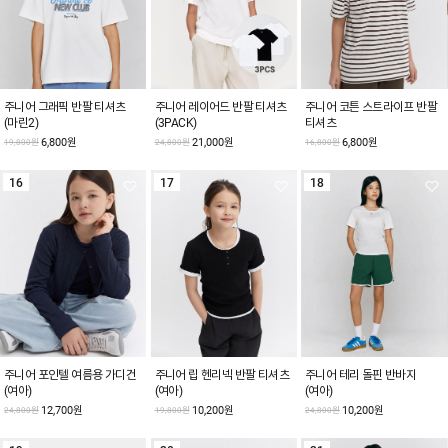
주니어 그래픽 반팔 티셔츠
주니어 레이어드 반팔 티셔츠
주니어 코튼 스트라이프 반팔
(마린2)
(3PACK)
티셔츠
6,800원
21,000원
6,800원
19,800원
24,800원
16,800원
16
17
18
주니어 포인텔 여름용 가디건
주니어 립 헨리넥 반팔 티셔츠
주니어 테리 돌핀 반바지
(여아)
(여아)
(여아)
12,700원
10,200원
10,200원
24,800원
19,800원
24,800원