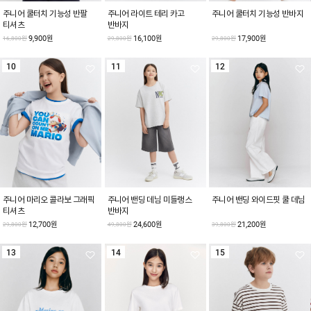
주니어 쿨터치 기능성 반팔
주니어 라이트 테리 카고
주니어 쿨터치 기능성 반바지
티셔츠
반바지
9,900원
16,100원
17,900원
16,800원
29,800원
29,800원
10
11
12
주니어 마리오 콜라보 그래픽
주니어 밴딩 데님 미들랭스
주니어 밴딩 와이드핏 쿨 데님
티셔츠
반바지
12,700원
24,600원
21,200원
29,800원
49,800원
39,800원
13
14
15