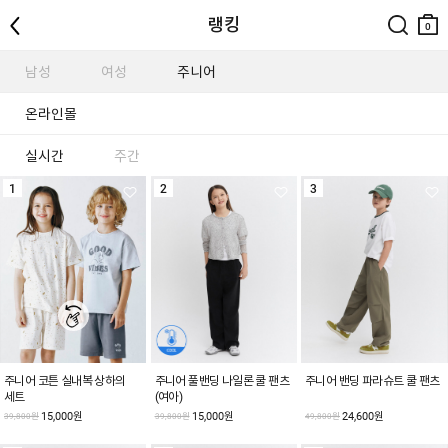
뒤로
검색
장바
랭킹
구니
0
남성
여성
주니어
온라인몰
실시간
주간
1
2
3
주니어 코튼 실내복 상하의
주니어 풀밴딩 나일론 쿨 팬츠
주니어 밴딩 파라슈트 쿨 팬츠
세트
(여아)
15,000원
15,000원
24,600원
39,800원
39,800원
49,800원