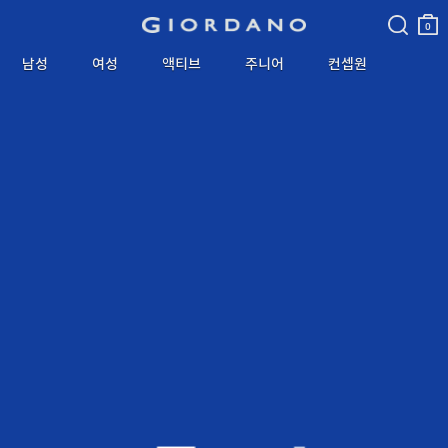
검색
장바
구니
0
남성
여성
액티브
주니어
컨셉원